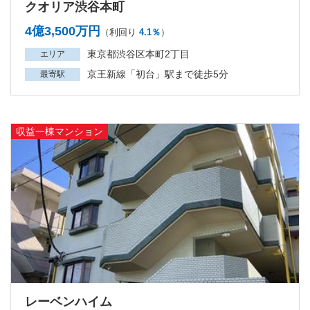
クオリア渋谷本町
4億3,500万円
（利回り
4.1％
）
東京都渋谷区本町2丁目
エリア
京王新線「初台」駅まで徒歩5分
最寄駅
収益一棟マンション
レーベンハイム