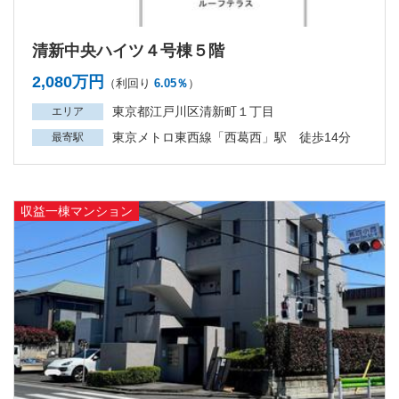
清新中央ハイツ４号棟５階
2,080万円
（利回り
6.05％
）
東京都江戸川区清新町１丁目
エリア
東京メトロ東西線「西葛西」駅 徒歩14分
最寄駅
収益一棟マンション