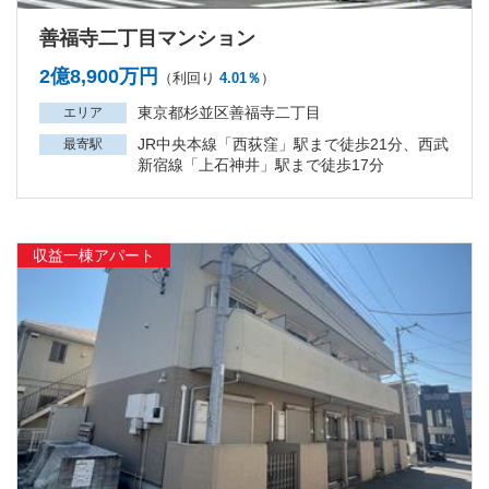
善福寺二丁目マンション
2億8,900万円
（利回り
4.01％
）
東京都杉並区善福寺二丁目
エリア
JR中央本線「西荻窪」駅まで徒歩21分、西武
最寄駅
新宿線「上石神井」駅まで徒歩17分
収益一棟アパート