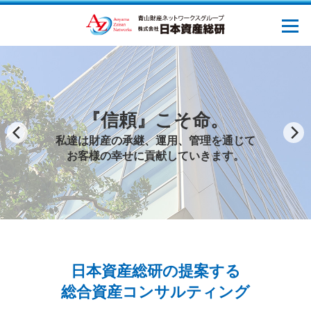
『信頼』こそ
私達は財産の承継、運用、管
お客様の幸せに貢献してい
命。
理を通じて
きます。
日本資産総研の提案する
総合資産コンサルティング